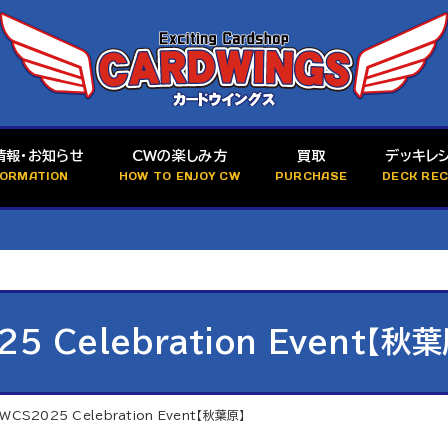
情報・お知らせ
CWの楽しみ方
買取
デッキレ
FORMATION
HOW TO ENJOY CW
PURCHASE
DECK REC
 Celebration Event【秋葉
CS2025 Celebration Event【秋葉原】