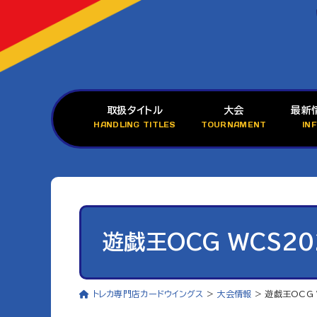
取扱タイトル
大会
最新
HANDLING TITLES
TOURNAMENT
IN
遊戯王OCG WCS2025
トレカ専門店カードウイングス
>
大会情報
>
遊戯王OCG W