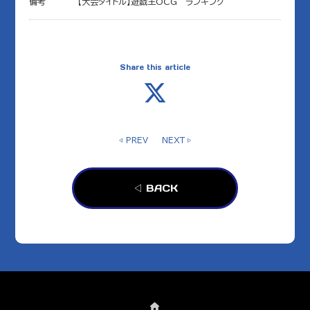
備考
【大会タイトル】遊戯王OCG ランキング
Share this article
◁ PREV
NEXT ▷
◁ BACK