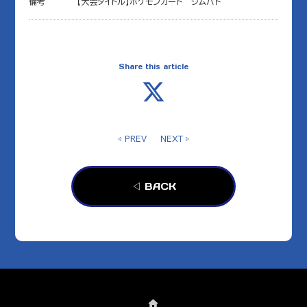
備考
【大会タイトル】ポケモンカード ジムバト
Share this article
◁ PREV
NEXT ▷
◁ BACK