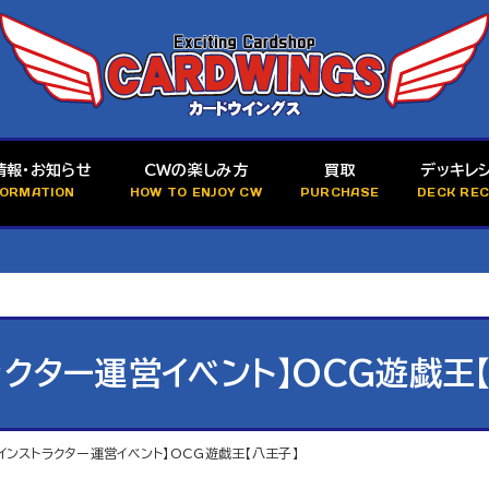
情報・お知らせ
CWの楽しみ方
買取
デッキレ
FORMATION
HOW TO ENJOY CW
PURCHASE
DECK REC
トラクター運営イベント】OCG遊戯王
【インストラクター運営イベント】OCG遊戯王【八王子】