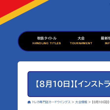
取扱タイトル
大会
最新
HANDLING TITLES
TOURNAMENT
IN
【8月10日】【インス
トレカ専門店カードウイングス
>
大会情報
>
【8月10日】