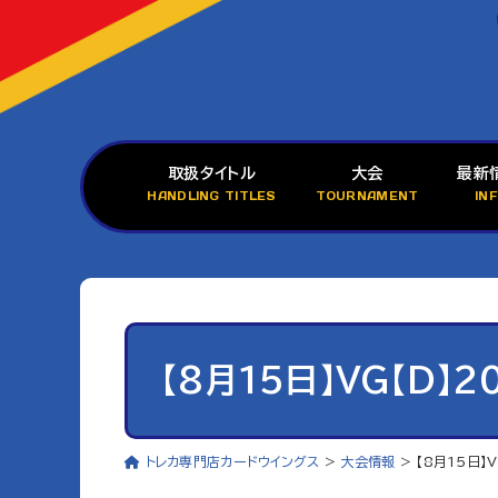
取扱タイトル
大会
最新
HANDLING TITLES
TOURNAMENT
IN
【8月15日】VG【D
トレカ専門店カードウイングス
>
大会情報
>
【8月15日】