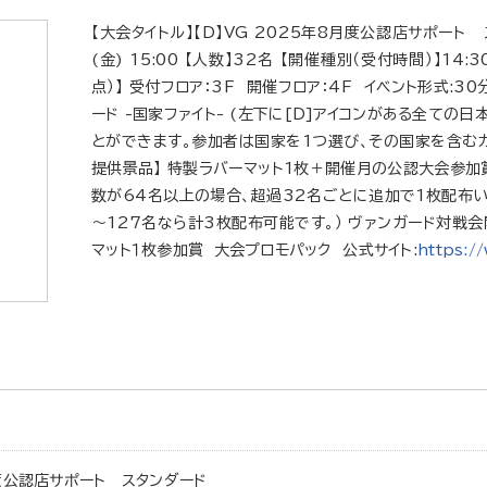
【大会タイトル】【D】VG 2025年8月度公認店サポート ス
(金) 15:00 【人数】32名 【開催種別（受付時間）】14:
点）】 受付フロア：3F 開催フロア：4F イベント形式:3
ード -国家ファイト- (左下に[D]アイコンがある全ての日
とができます。参加者は国家を1つ選び、その国家を含むカ
提供景品】 特製ラバーマット1枚＋開催月の公認大会参加
数が64名以上の場合、超過32名ごとに追加で1枚配布いた
～127名なら計3枚配布可能です。） ヴァンガード対戦会
マット１枚参加賞 大会プロモパック 公式サイト:
https:/
月度公認店サポート スタンダード