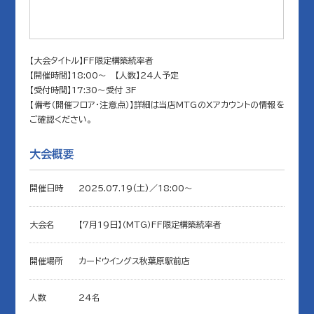
【大会タイトル】FF限定構築統率者
【開催時間】18:00～ 【人数】24人予定
【受付時間】17:30～受付 3F
【備考（開催フロア・注意点）】詳細は当店MTGのXアカウントの情報を
ご確認ください。
大会概要
開催日時
2025.07.19(土)／18:00〜
大会名
【7月19日】（MTG）FF限定構築統率者
開催場所
カードウイングス秋葉原駅前店
人数
24名