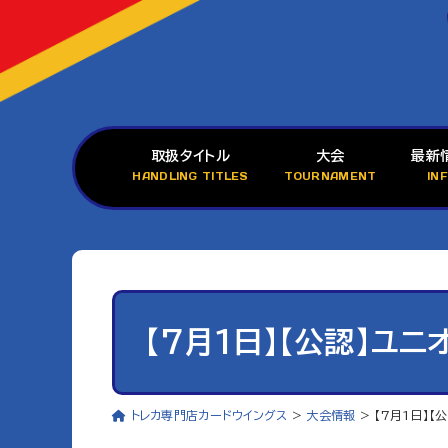
取扱タイトル
大会
最新
HANDLING TITLES
TOURNAMENT
IN
【7月1日】【公認】ユ
トレカ専門店カードウイングス
>
大会情報
>
【7月1日】