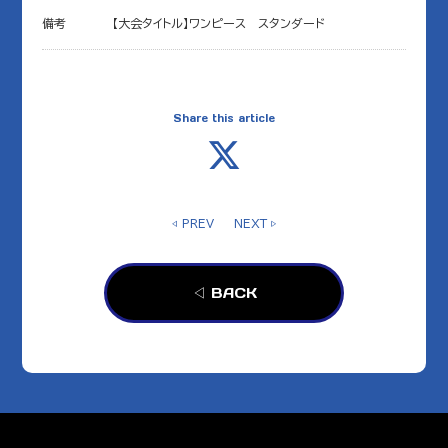
備考
【大会タイトル】ワンピース スタンダード
Share this article
◁ PREV
NEXT ▷
◁ BACK