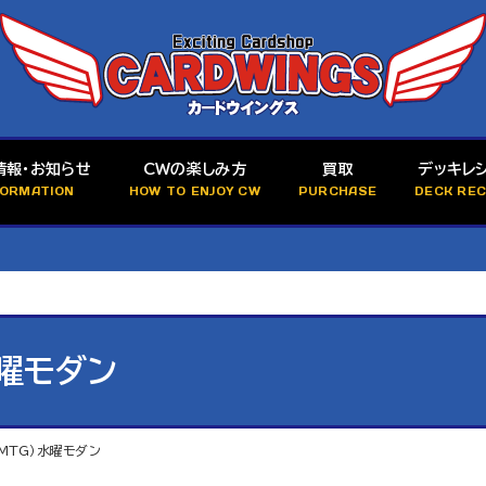
情報・お知らせ
CWの楽しみ方
買取
デッキレ
FORMATION
HOW TO ENJOY CW
PURCHASE
DECK REC
水曜モダン
（MTG）水曜モダン