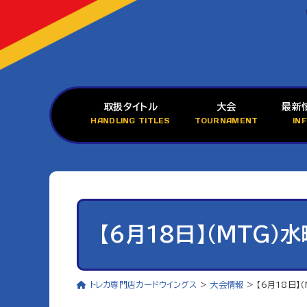
取扱タイトル
大会
最新
HANDLING TITLES
TOURNAMENT
IN
【6月18日】（MTG）
トレカ専門店カードウイングス
>
大会情報
>
【6月18日】