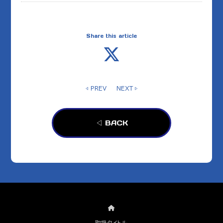
Share this article
◁ PREV
NEXT ▷
◁ BACK