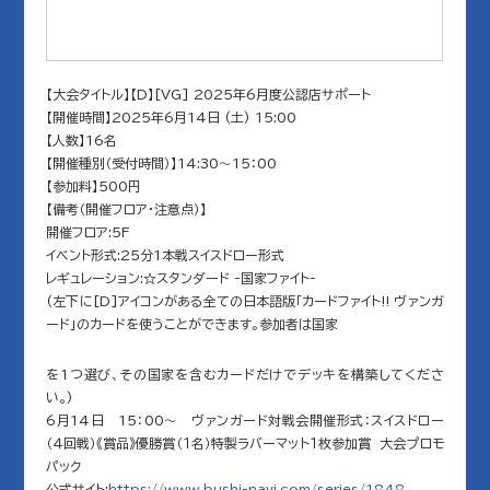
【大会タイトル】【D】[VG] 2025年6月度公認店サポート
【開催時間】2025年6月14日 (土) 15:00
【人数】16名
【開催種別（受付時間）】14:30～15：00
【参加料】500円
【備考（開催フロア・注意点）】
開催フロア:5F
イベント形式:25分1本戦スイスドロー形式
レギュレーション:☆スタンダード -国家ファイト-
(左下に[D]アイコンがある全ての日本語版「カードファイト!! ヴァンガ
ード」のカードを使うことができます。参加者は国家
を1つ選び、その国家を含むカードだけでデッキを構築してくださ
い。)
6月14日 15：00～ ヴァンガード対戦会開催形式：スイスドロー
（４回戦）《賞品》優勝賞（１名）特製ラバーマット１枚参加賞 大会プロモ
パック
公式サイト:
https://www.bushi-navi.com/series/1848