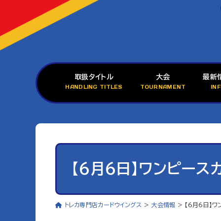
取扱タイトル
大会
最新
HANDLING TITLES
TOURNAMENT
IN
【6月6日】ワンピース
トレカ専門店カードウイングス
>
大会情報
>
【6月6日】