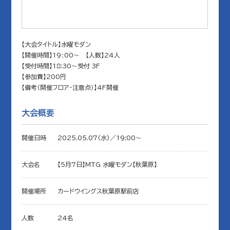
【大会タイトル】水曜モダン
【開催時間】19ː00～ 【人数】24人
【受付時間】18:30～受付 3F
【参加費】200円
【備考（開催フロア・注意点）】4F開催
大会概要
開催日時
2025.05.07(水)／19:00〜
大会名
【5月7日】MTG 水曜モダン【秋葉原】
開催場所
カードウイングス秋葉原駅前店
人数
24名