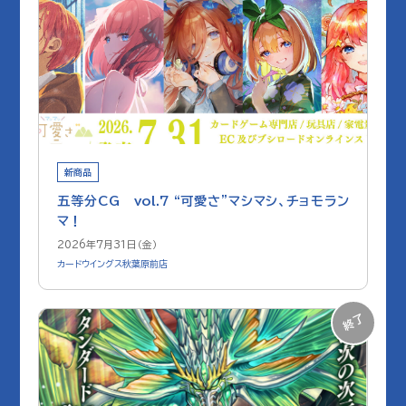
新商品
五等分CG vol.7 “可愛さ”マシマシ、チョモラン
マ！
2026年7月31日（金）
カードウイングス秋葉原前店