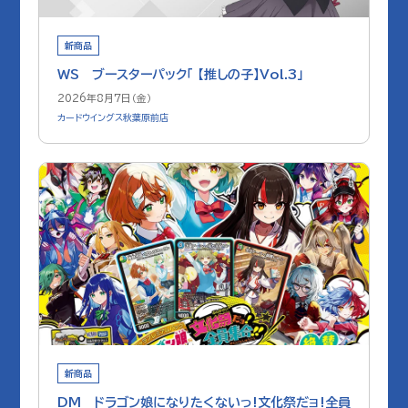
新商品
WS ブースターパック「 【推しの子】Vol.3」
2026年8月7日（金）
カードウイングス秋葉原前店
新商品
DM ドラゴン娘になりたくないっ!文化祭だョ!全員