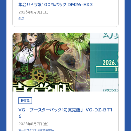
集合!!ドラ娘100%パック DM26-EX3
2026年8月8日（土）
全店
新商品
VG ブースターパック「幻真覚醒」 VG-DZ-BT1
6
2026年8月7日（金）
カードウイングス秋葉原前店