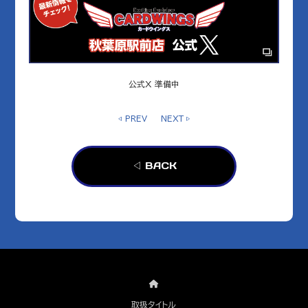
公式X 準備中
◁ PREV
NEXT ▷
◁ BACK
取扱タイトル