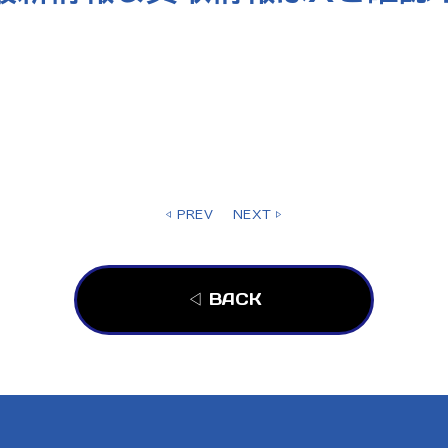
◁ PREV
NEXT ▷
◁ BACK